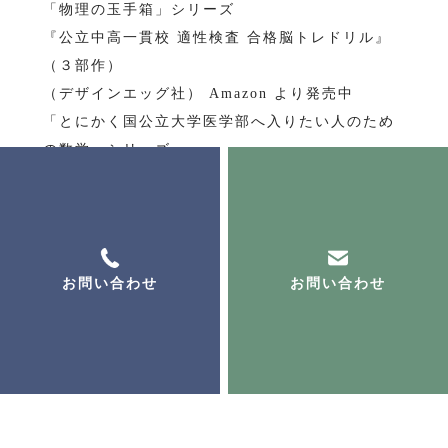
「物理の玉手箱」シリーズ
『公立中高一貫校 適性検査 合格脳トレドリル』
（３部作）
（デザインエッグ社） Amazon より発売中
「とにかく国公立大学医学部へ入りたい人のため
の数学」シリーズ
島根大学 弘前大学 琉球大学 山形大学
「医学部合格のための 数学」シリーズ
『 確率漸化式 』『 回転体の体積 』
『 有名曲線（難問編） 』『 積分計算のテクニッ
お問い合わせ
お問い合わせ
ク 』
末永 亙のブログ
ブログヘ